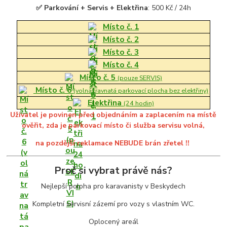
✅ Parkování + Servis + Elektřina
: 500 Kč / 24h
Místo č. 1
Místo č. 2
Místo č. 3
Místo č. 4
Místo č. 5
(pouze SERVIS)
Místo č. 6
(volná travnatá parkovací plocha bez elektřiny)
Elektřina
(24 hodin)
Uživatel je povinen před objednáním a zaplacením na místě
ověřit, zda je parkovací místo či služba servisu volná,
na pozdější reklamace NEBUDE brán zřetel !!
Proč si vybrat právě nás?
Nejlepší poloha pro karavanisty v Beskydech
Kompletní servisní zázemí pro vozy s vlastním WC.
Oplocený areál