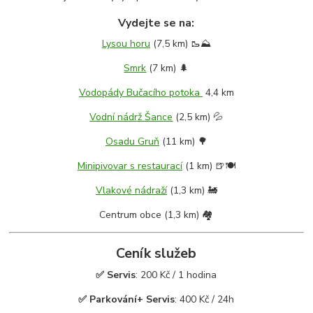
Vydejte se na:
Lysou horu
(7,5 km) 🥾⛰️
Smrk
(7 km) 🌲
Vodopády Bučacího potoka
4,4 km
Vodní nádrž Šance
(2,5 km) 💦
Osadu Gruň
(11 km) 🌳
Minipivovar s restaurací
(1 km) 🍺🍽️
Vlakové nádraží
(1,3 km) 🚂
Centrum obce (1,3 km) 🏘️
Ceník služeb
✅ Servis
: 200 Kč / 1 hodina
✅ Parkování+ Servis
: 400 Kč / 24h