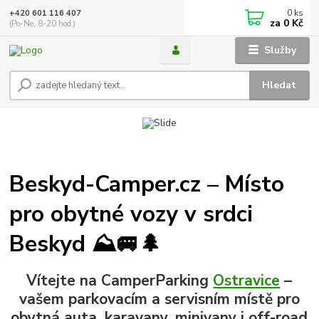
0
ks
+420 601 116 407
za
0 Kč
(Po-Ne, 8-20 hod.)
Služby
Hledat
Beskyd-Camper.cz – Místo
pro obytné vozy v srdci
Beskyd ⛰️🚐🌲
Vítejte na CamperParking
Ostravice
–
vašem parkovacím a servisním místě pro
obytná auta, karavany, minivany i off-road