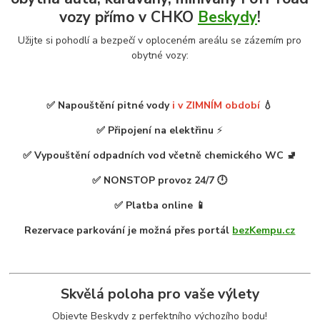
vozy přímo v CHKO
Beskydy
!
Užijte si pohodlí a bezpečí v oploceném areálu se zázemím pro
obytné vozy:
✅ Napouštění pitné vody
i v ZIMNÍM období
💧
✅ Připojení na elektřinu
⚡
✅ Vypouštění odpadních vod včetně chemického WC 🚽
✅ NONSTOP provoz 24/7 🕛
✅ Platba online 📱
Rezervace parkování je možná přes portál
bezKempu.cz
Skvělá poloha pro vaše výlety
Objevte Beskydy z perfektního výchozího bodu!