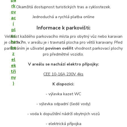
Okamžitá dostupnost turistických tras a cyklostezek.
Jednoduchá a rychlá platba online
Informace k parkovišti:
Velikost každého parkovacího místa pro obytný vůz nebo karavan
je cca
9x7
m, v areálu je i travnatá plocha pro větší karavany. Před
parkováním je uživatel
povinen ověřit
vhodnost parkovací plochy
pro předmětné vozidlo.
V areálu se nachází elektro přípojky:
CEE 10-16A 230V 4ks
K dispozici:
- výlevka kazet WC
- výlevka odpadní (šedé vody)
- voda k dopuštění nádrží obytných vozů
- elektrická přípojka