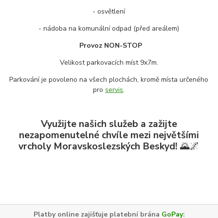
- osvětlení
- nádoba na komunální odpad (před areálem)
Provoz NON-STOP
Velikost parkovacích míst 9x7m.
Parkování je povoleno na všech plochách, kromě místa určeného
pro
servis
.
Využijte našich služeb a zažijte
nezapomenutelné chvíle mezi největšími
vrcholy Moravskoslezských Beskyd!
🌄🌌
Platby online zajišťuje platební brána
GoPay
: