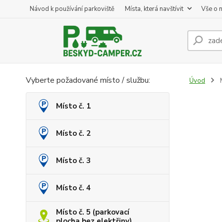
Návod k používání parkoviště
Místa, která navštívit
Vše o 
Vyberte požadované místo / službu:
Úvod
M
Místo č. 1
Místo č. 2
Místo č. 3
Místo č. 4
Místo č. 5 (parkovací
plocha bez elektřiny)