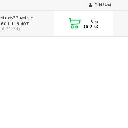
Přihlášení
 si rady? Zavolejte.
0
ks
 601 116 407
za
0 Kč
, 8-20 hod.)