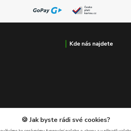
Kde nás najdete
🍪 Jak byste rádi své cookies?
používáme ke správnému fungování našeho e-shopu a v případě vašeho