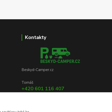
Kontakty
Beskyd-Camper.cz
Tomáš
+420 601 116 407
(Po-Ne, 8-20 hod.)
info@beskyd-camper.cz
 souhlasu také ke