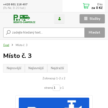
0
ks
+420 601 116 407
za
0 Kč
(Po-Ne, 8-20 hod.)
Služby
Hledat
Úvod
Místo č. 3
Místo č. 3
Nejnovější
Nejlevnější
Nejdražší
Zobrazuji 1-2 z 2
strana
z 1