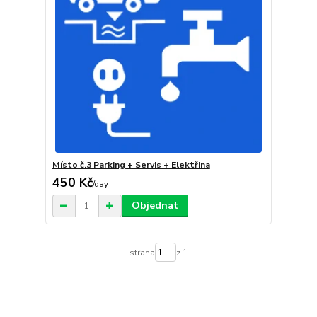
Místo č.3 Parking + Servis + Elektřina
450 Kč
/
day
Objednat
strana
z 1