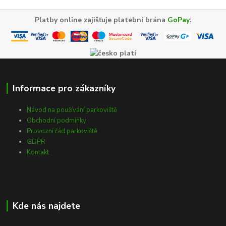
Platby online zajišťuje platební brána
GoPay
:
Informace pro zákazníky
Návod na používání parkoviště
Obchodní podmínky
Provozní řád parkoviště
GDPR
Kontakt
Kde nás najdete