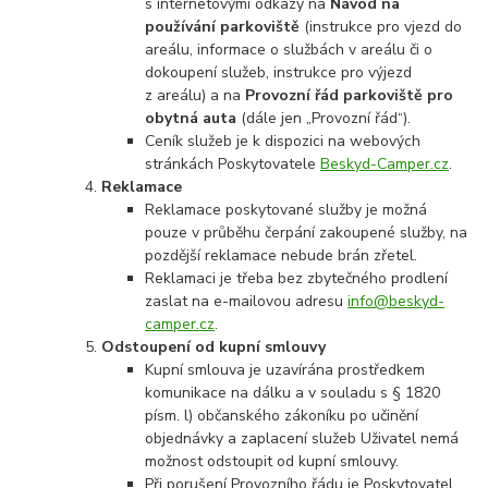
s internetovými odkazy na
Návod na
používání parkoviště
(instrukce pro vjezd do
areálu, informace o službách v areálu či o
dokoupení služeb, instrukce pro výjezd
z areálu) a na
Provozní řád parkoviště pro
obytná auta
(dále jen „Provozní řád“).
Ceník služeb je k dispozici na webových
stránkách Poskytovatele
Beskyd-Camper.cz
.
Reklamace
Reklamace poskytované služby je možná
pouze v průběhu čerpání zakoupené služby, na
pozdější reklamace nebude brán zřetel.
Reklamaci je třeba bez zbytečného prodlení
zaslat na e-mailovou adresu
info@beskyd-
camper.cz
.
Odstoupení od kupní smlouvy
Kupní smlouva je uzavírána prostředkem
komunikace na dálku a v souladu s § 1820
písm. l) občanského zákoníku po učinění
objednávky a zaplacení služeb Uživatel nemá
možnost odstoupit od kupní smlouvy.
Při porušení Provozního řádu je Poskytovatel