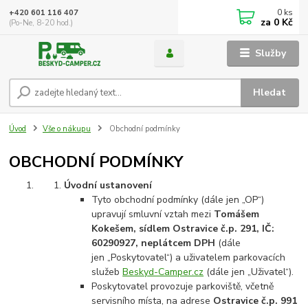
0
ks
+420 601 116 407
za
0 Kč
(Po-Ne, 8-20 hod.)
Služby
Hledat
Úvod
Vše o nákupu
Obchodní podmínky
OBCHODNÍ PODMÍNKY
Úvodní ustanovení
Tyto obchodní podmínky (dále jen „OP“)
upravují smluvní vztah mezi
Tomášem
Kokešem, sídlem Ostravice č.p. 291, IČ:
60290927, neplátcem DPH
(dále
jen „Poskytovatel“) a uživatelem parkovacích
služeb
Beskyd-Camper.cz
(dále jen „Uživatel“).
Poskytovatel provozuje parkoviště, včetně
servisního místa, na adrese
Ostravice č.p. 991