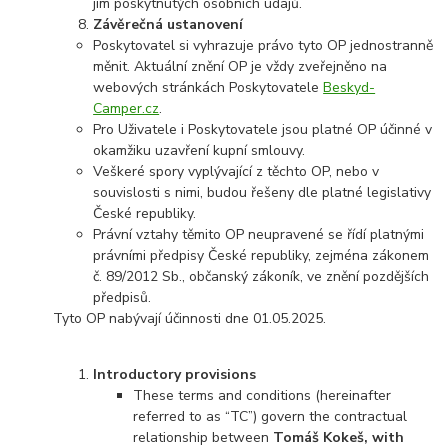
jím poskytnutých osobních údajů.
Závěrečná ustanovení
Poskytovatel si vyhrazuje právo tyto OP jednostranně
měnit. Aktuální znění OP je vždy zveřejněno na
webových stránkách Poskytovatele
Beskyd-
Camper.cz
.
Pro Uživatele i Poskytovatele jsou platné OP účinné v
okamžiku uzavření kupní smlouvy.
Veškeré spory vyplývající z těchto OP, nebo v
souvislosti s nimi, budou řešeny dle platné legislativy
České republiky.
Právní vztahy těmito OP neupravené se řídí platnými
právními předpisy České republiky, zejména zákonem
č. 89/2012 Sb., občanský zákoník, ve znění pozdějších
předpisů.
Tyto OP nabývají účinnosti dne 01.05.2025.
Introductory provisions
These terms and conditions (hereinafter
referred to as “TC”) govern the contractual
relationship between
Tomáš Kokeš, with