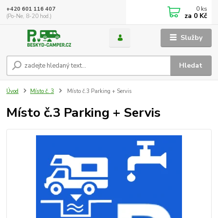
0
ks
+420 601 116 407
za
0 Kč
(Po-Ne, 8-20 hod.)
Služby
Hledat
Úvod
Místo č. 3
Místo č.3 Parking + Servis
Místo č.3 Parking + Servis