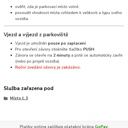
ověřit, zda je parkovací místo volné,
posoudit vhodnost místa vzhledem k velikosti a typu svého
vozidla.
Vjezd a výjezd z parkoviště
Vjezd je umožněn
pouze po zaplacení
.
Pro otevření závory stiskněte tlačítko
PUSH
.
Závora se otevře na
2 minuty
a poté se automaticky zavře
(nebo po projetí vozidla).
Ruční zvedání závory je zakázáno.
Služba zařazena pod
Místo č. 3
Platby online zajišťuje platební brána
GoPay
: