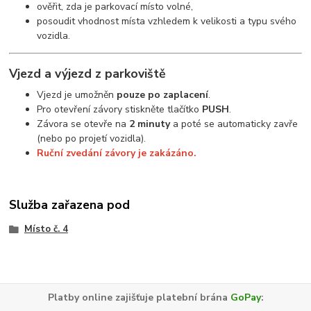
ověřit, zda je parkovací místo volné,
posoudit vhodnost místa vzhledem k velikosti a typu svého
vozidla.
Vjezd a výjezd z parkoviště
Vjezd je umožněn
pouze po zaplacení
.
Pro otevření závory stiskněte tlačítko
PUSH
.
Závora se otevře na
2 minuty
a poté se automaticky zavře
(nebo po projetí vozidla).
Ruční zvedání závory je zakázáno.
Služba zařazena pod
Místo č. 4
Platby online zajišťuje platební brána
GoPay
: