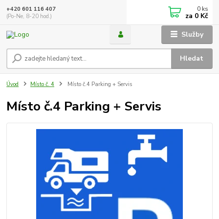
0
ks
+420 601 116 407
za
0 Kč
(Po-Ne, 8-20 hod.)
Služby
Hledat
Úvod
Místo č. 4
Místo č.4 Parking + Servis
Místo č.4 Parking + Servis